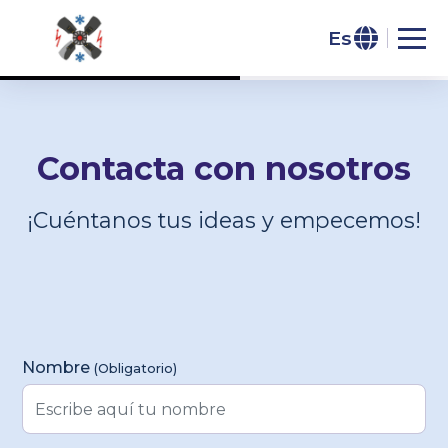
Es
Saltar al header
Saltar al contenido principal
Saltar al footer
Contacta con nosotros
¡Cuéntanos tus ideas y empecemos!
Formulario de Contacto
Nombre
(Obligatorio)